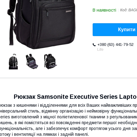
В наявності
Код:
BAG
Купити
+380 (63) 441-79-52
Life
Рюкзак Samsonite Executive Series Lapto
юкзак з кишенями і відділеннями для всіх Ваших найважливіших пр
ніверсальний стиль, відмінну організацію і неймовірну функціональ
eries виготовлений з міцної поліетиленової тканини з регульованим
ишень, в які помістяться всі повсякденні предмети першої необхідн
ункціональність, але і забезпечує комфорт протягом усього дня з
отоку і вентиляції на лямках і задній панелі.