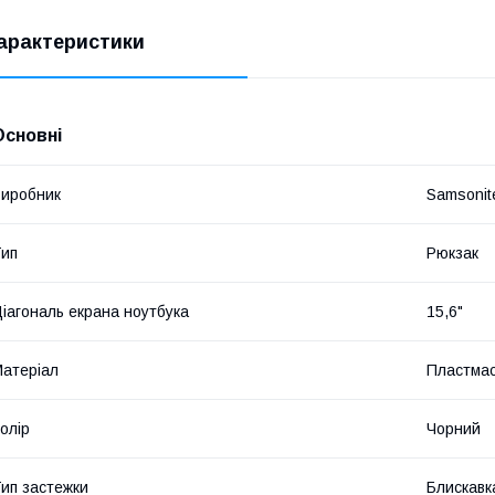
арактеристики
Основні
иробник
Samsonit
ип
Рюкзак
іагональ екрана ноутбука
15,6"
атеріал
Пластма
олір
Чорний
ип застежки
Блискавк