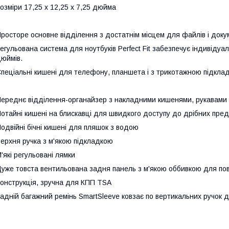
озміри 17,25 x 12,25 x 7,25 дюйма
росторе основне відділення з достатнім місцем для файлів і доку
егульована система для ноутбуків Perfect Fit забезпечує індивідуал
юймів.
пеціальні кишені для телефону, планшета і з трикотажною підкла
ереднє відділення-органайзер з накладними кишенями, рукавами д
отайні кишені на блискавці для швидкого доступу до дрібних предм
одвійні бічні кишені для пляшок з водою
ерхня ручка з м'якою підкладкою
'які регульовані лямки
уже товста вентильована задня панель з м'якою оббивкою для по
онструкція, зручна для КПП TSA
адній багажний ремінь SmartSleeve ковзає по вертикальних ручок 