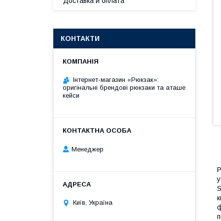
Доставка и оплата
КОНТАКТИ
Інтернет-магазин «Рюкзак»:
оригінальні брендові рюкзаки та аташе
кейси
Менеджер
Р
у
S
к
Київ, Україна
ф
п