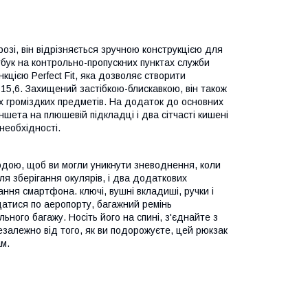
озі, він відрізняється зручною конструкцією для
тбук на контрольно-пропускних пунктах служби
цією Perfect Fit, яка дозволяє створити
 15,6. Захищений застібкою-блискавкою, він також
их громіздких предметів. На додаток до основних
ета на плюшевій підкладці і два сітчасті кишені
необхідності.
 водою, щоб ви могли уникнути зневоднення, коли
ля зберігання окулярів, і два додаткових
ання смартфона. ключі, вушні вкладиші, ручки і
іщатися по аеропорту, багажний ремінь
ьного багажу. Носіть його на спині, з'єднайте з
езалежно від того, як ви подорожуєте, цей рюкзак
ам.