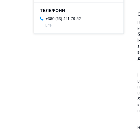
О
+380 (63) 441-79-52
Ц
Life
к
б
і
з
в
д
Н
в
п
в
S
к
п
В