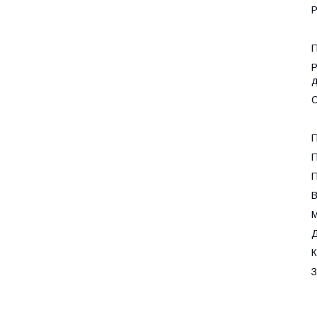
Р
П
Р
д
С
П
П
П
В
М
Д
К
З