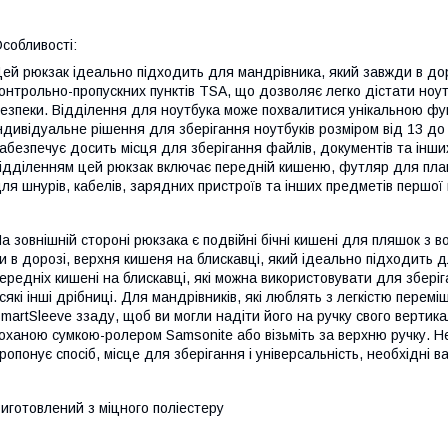
собливості:
ей рюкзак ідеально підходить для мандрівника, який завжди в дор
онтрольно-пропускних пунктів TSA, що дозволяє легко дістати ноу
езпеки. Відділення для ноутбука може похвалитися унікальною функ
ндивідуальне рішення для зберігання ноутбуків розміром від 13 до
абезпечує досить місця для зберігання файлів, документів та інш
ідділенням цей рюкзак включає передній кишеню, футляр для планш
ля шнурів, кабелів, зарядних пристроїв та інших предметів першої 
а зовнішній стороні рюкзака є подвійні бічні кишені для пляшок з
и в дорозі, верхня кишеня на блискавці, який ідеально підходить д
ередніх кишені на блискавці, які можна використовувати для зберіг
сякі інші дрібниці. Для мандрівників, які люблять з легкістю перем
martSleeve ззаду, щоб ви могли надіти його на ручку свого вертикал
оханою сумкою-ролером Samsonite або візьміть за верхню ручку. Н
ропонує спосіб, місце для зберігання і універсальність, необхідні в
иготовлений з міцного поліестеру