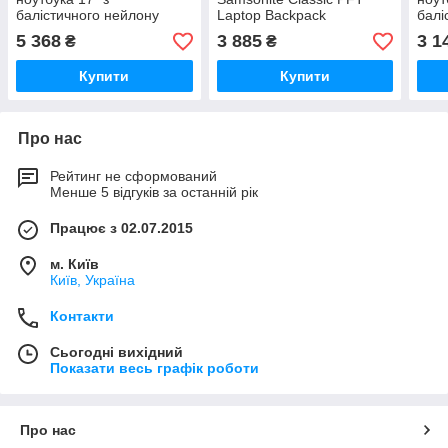
балістичного нейлону
Laptop Backpack
балі
1680D
Checkpoint Friendly
168
5 368
3 885
3 1
₴
₴
Купити
Купити
Про нас
Рейтинг не сформований
Менше 5 відгуків за останній рік
Працює з 02.07.2015
м. Київ
Київ, Україна
Контакти
Сьогодні вихідний
Показати весь графік роботи
Про нас