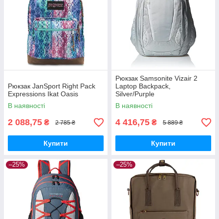
Рюкзак Samsonite Vizair 2
Рюкзак JanSport Right Pack
Laptop Backpack,
Expressions Ikat Oasis
Silver/Purple
В наявності
В наявності
2 088,75
4 416,75
₴
₴
2 785 ₴
5 889 ₴
Купити
Купити
–25%
–25%