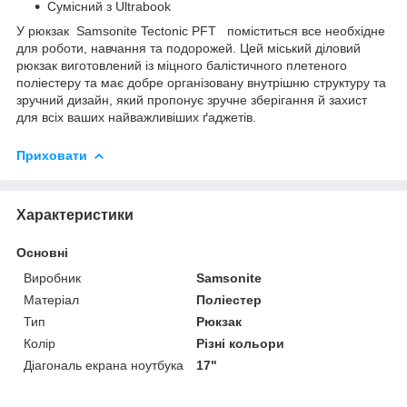
Сумісний з Ultrabook
У рюкзак Samsonite Tectonic PFT поміститься все необхідне
для роботи, навчання та подорожей. Цей міський діловий
рюкзак виготовлений із міцного балістичного плетеного
поліестеру та має добре організовану внутрішню структуру та
зручний дизайн, який пропонує зручне зберігання й захист
для всіх ваших найважливіших ґаджетів.
Приховати
Характеристики
Основні
Виробник
Samsonite
Матеріал
Поліестер
Тип
Рюкзак
Колір
Різні кольори
Діагональ екрана ноутбука
17"