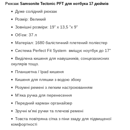
Рюкзак
Samsonite Tectonic PFT для нотбука 17 дюймів
Дуже солідний рюкзак
Розмір: Великий
Зовнішні розміри: 19" х 13,5 "х 9"
Об'єм: 37 л
Матеріал: 1680 балістичний плетений поліестер
Система Perfect Fit System вміщує ноутбук до 17"
Виділена кишеня для навушників, сонцезахисних
окулярів тощо.
Планшетна / Ipad кишеня
Кишеня для пляшки з водою збоку
Розумні ремені з легким настроюванням
М'яка ручка для перенесення
Передний карман органайзер
Зручні м'які ручки та плечові ремені
Товста повітряна сітка з піни ззаду для підвищеної
комфортності