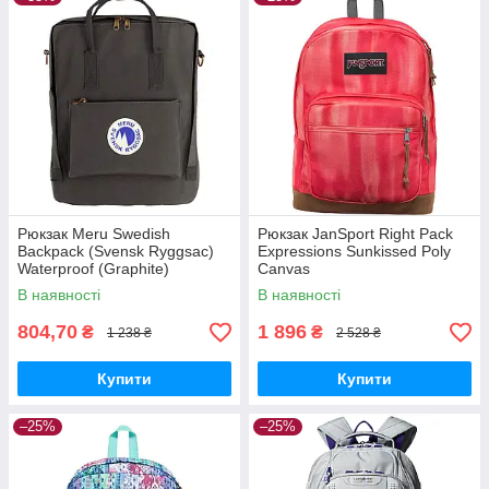
Рюкзак Meru Swedish
Рюкзак JanSport Right Pack
Backpack (Svensk Ryggsac)
Expressions Sunkissed Poly
Waterproof (Graphite)
Canvas
В наявності
В наявності
804,70
1 896
₴
₴
1 238 ₴
2 528 ₴
Купити
Купити
–25%
–25%