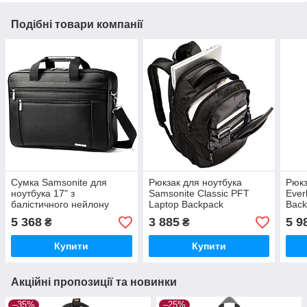
Подібні товари компанії
Сумка Samsonite для
Рюкзак для ноутбука
Рюкз
ноутбука 17" з
Samsonite Classic PFT
Ever
балістичного нейлону
Laptop Backpack
Back
1680D
Checkpoint Friendly
5 368
3 885
5 9
₴
₴
Купити
Купити
Акційні пропозиції та новинки
–35%
–25%