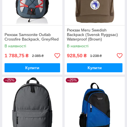
Рюкзак Meru Swedish
Рюкзак Samsonite Outlab
Backpack (Svensk Ryggsac)
Crossfire Backpack, Grey/Red
Waterproof (Brown)
В наявності
В наявності
1 788,75
928,50
₴
₴
2 385 ₴
1 238 ₴
Купити
Купити
–25%
–25%