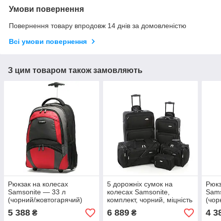
Умови повернення
Повернення товару впродовж 14 днів за домовленістю
Всі умови повернення
З цим товаром також замовляють
Рюкзак на колесах
5 дорожніх сумок на
Рюкз
Samsonite — 33 л
колесах Samsonite,
Sams
(чорний/жовтогарячий)
комплект, чорний, міцність
(чор
1200D!
5 388
6 889
4 3
₴
₴