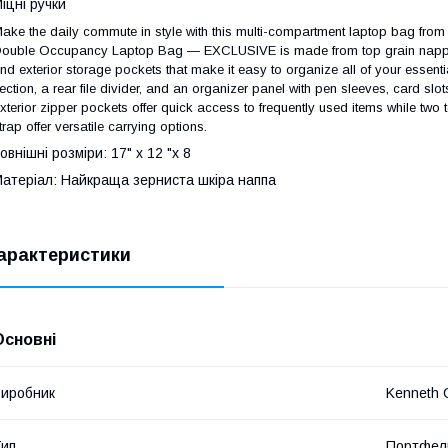
іцні ручки
ake the daily commute in style with this multi-compartment laptop bag fro
ouble Occupancy Laptop Bag ― EXCLUSIVE is made from top grain nappa le
nd exterior storage pockets that make it easy to organize all of your essenti
ection, a rear file divider, and an organizer panel with pen sleeves, card slo
xterior zipper pockets offer quick access to frequently used items while tw
trap offer versatile carrying options.
овнішні розміри: 17" х 12 "х 8
атеріал: Найкраща зерниста шкіра наппа
арактеристики
Основні
иробник
Kenneth 
ип
Портфел