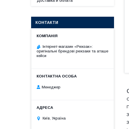
Доставка и оплата
КОНТАКТИ
Інтернет-магазин «Рюкзак»:
оригінальні брендові рюкзаки та аташе
кейси
Менеджер
С
П
З
Київ, Україна
З