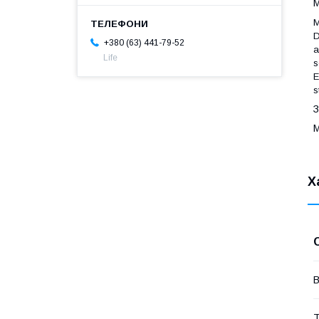
М
M
D
+380 (63) 441-79-52
a
Life
s
E
s
З
М
Х
В
Т