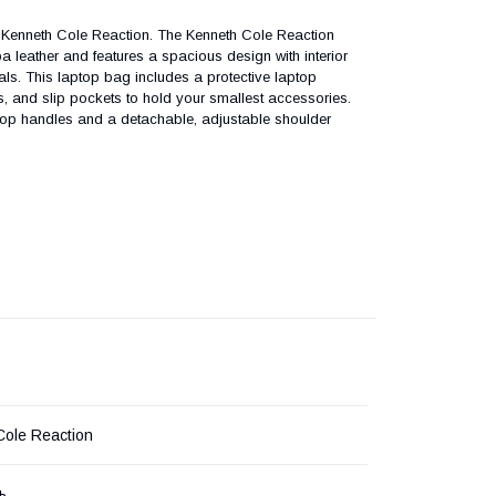
m Kenneth Cole Reaction. The Kenneth Cole Reaction
ather and features a spacious design with interior
als. This laptop bag includes a protective laptop
ts, and slip pockets to hold your smallest accessories.
o top handles and a detachable, adjustable shoulder
Cole Reaction
ь