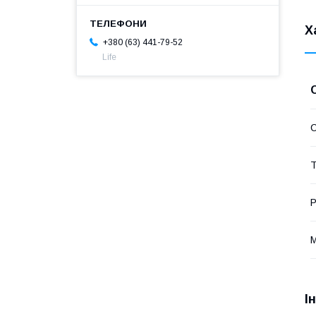
Х
+380 (63) 441-79-52
Life
С
Т
Р
М
І