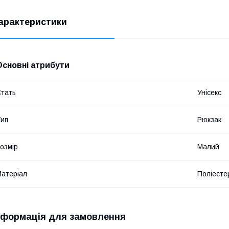
арактеристики
Основні атрибути
тать
Унісекс
ип
Рюкзак
озмір
Малий
атеріал
Поліесте
нформація для замовлення