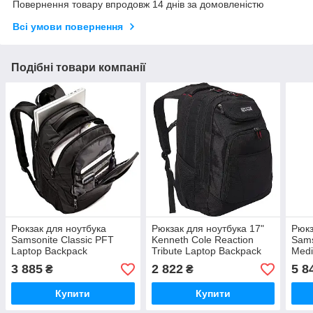
Повернення товару впродовж 14 днів за домовленістю
Всі умови повернення
Подібні товари компанії
Рюкзак для ноутбука
Рюкзак для ноутбука 17"
Рюкз
Samsonite Classic PFT
Kenneth Cole Reaction
Sams
Laptop Backpack
Tribute Laptop Backpack
Med
Checkpoint Friendly
3 885
2 822
5 8
₴
₴
Купити
Купити