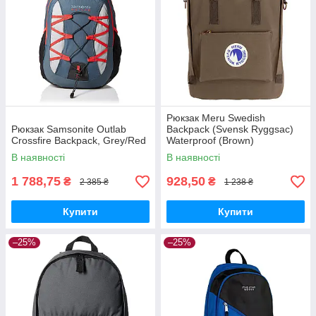
Рюкзак Meru Swedish
Рюкзак Samsonite Outlab
Backpack (Svensk Ryggsac)
Crossfire Backpack, Grey/Red
Waterproof (Brown)
В наявності
В наявності
1 788,75
928,50
₴
₴
2 385 ₴
1 238 ₴
Купити
Купити
–25%
–25%