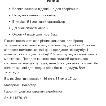
Black
Велике основне відділення для зберігання
Передня кишеня органайзер
Внутрішній і зовнішній органайзер
Дві бічні сітчасті кишені
Окремий відсік для ноутбука
Рюкзак постачається в різних кольорах, але бренд
залишається вірним своєму класичному дизайну. У рюкзак
запросто помістяться такі цінні предмети, як ноутбук і
планшет, книги, одяг та обід! У більшому відсіку поміститься
майже все! Передня кишеня має великий органайзер і
систему легкого доступу до, телефона, документів тощо. Дві
сітчасті кишені для води з обох боків не дадуть Вам
засохнути!
Великі Зовнішні розміри: 46 см х 35 см х 17 см
Матеріал: Поліестер
Гарантія: довічна гарантія виробника
SKU: 115761W1