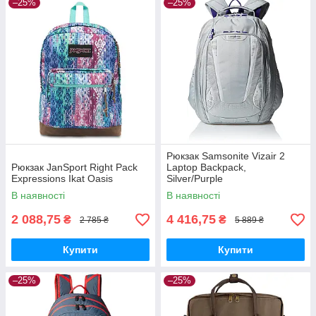
–25%
–25%
Рюкзак Samsonite Vizair 2
Рюкзак JanSport Right Pack
Laptop Backpack,
Expressions Ikat Oasis
Silver/Purple
В наявності
В наявності
2 088,75
4 416,75
₴
₴
2 785 ₴
5 889 ₴
Купити
Купити
–25%
–25%