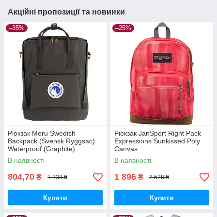
Акційні пропозиції та новинки
–35%
–25%
Рюкзак Meru Swedish
Рюкзак JanSport Right Pack
Backpack (Svensk Ryggsac)
Expressions Sunkissed Poly
Waterproof (Graphite)
Canvas
В наявності
В наявності
804,70
1 896
₴
₴
1 238 ₴
2 528 ₴
Купити
Купити