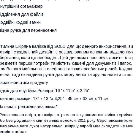
нутрішній органайзер
ідділення для файлів
одвійні кодові замки
іцна ручка для перенесення
тильна шкіряна валізка від
SOLO
для щоденного використання. виг
озмір і спеціальний дизайн із розширюваним основним відділення
берігання, коли це необхідно. Цей дипломат пропонує досить місц
редметів першої потреби та містить кишені для документів і папок, 
ля Вашого мобільного телефона та інших особистих речей. Кодові
ечей, тоді як надійна ручка дає змогу легко та зручно носити
аташ
арактеристики продукту
ідсік для ноутбука Розміри: 16 "х 11,5" х 2,25"
овнішні розміри: 18" х 13 "х 4,25" 45 см х 33 см х 11 см
атеріал: рециклована шкіра*
Рециклована шкіра, це шкіра, отримана за допомогою хіміко-терміч
бо без додавання синтетичних волокон. 2011 року Європейський коміте
інімальна вага сухої натуральної шкіри у виробі має складати не 
ермін «шкіра».