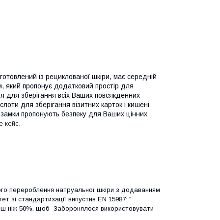
отовлений із рециклованої шкіри, має середній
м, який пропонує додатковий простір для
я для зберігання всіх Ваших повсякденних
слоти для зберігання візитних карток і кишені
 замки пропонують безпеку для Ваших цінних
.
е кейс
ного перероблення натруальної шкіри з додаванням
т зі стандартизації випустив EN 15987: "
менш ніж 50%, щоб Заборонялося використовувати