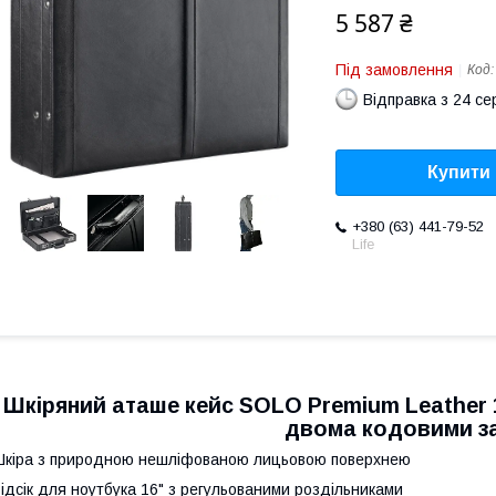
5 587 ₴
Під замовлення
Код
Відправка з 24 се
Купити
+380 (63) 441-79-52
Life
Шкіряний аташе кейс SOLO Premium Leather 1
двома кодовими з
кіра з природною нешліфованою лицьовою поверхнею
ідсік для ноутбука 16" з регульованими роздільниками