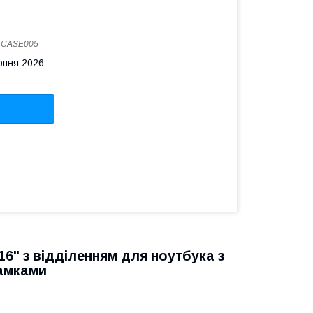
:
CASE005
рпня 2026
6" з відділенням для ноутбука з
амками