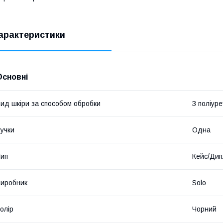
арактеристики
Основні
ид шкіри за способом обробки
З поліур
учки
Одна
ип
Кейс/Ди
иробник
Solo
олір
Чорний