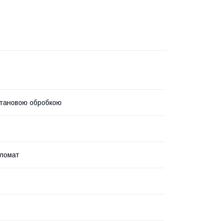
етановою обробкою
пломат