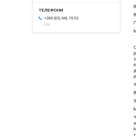
В
В
+380 (63) 441-79-52
П
Life
М
С
р
з
п
д
р
Х
В
З
М
*
а
М
т