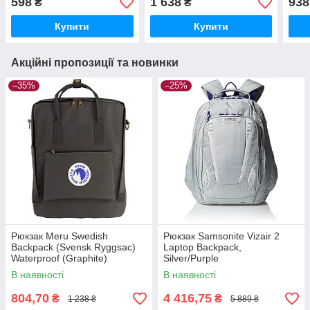
598
1 638
938
₴
₴
Купити
Купити
Акційні пропозиції та новинки
–35%
–25%
Рюкзак Meru Swedish
Рюкзак Samsonite Vizair 2
Backpack (Svensk Ryggsac)
Laptop Backpack,
Waterproof (Graphite)
Silver/Purple
В наявності
В наявності
804,70
4 416,75
₴
₴
1 238 ₴
5 889 ₴