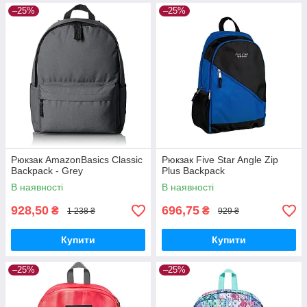
–25%
–25%
Рюкзак AmazonBasics Classic
Рюкзак Five Star Angle Zip
Backpack - Grey
Plus Backpack
В наявності
В наявності
928,50
696,75
₴
₴
1 238 ₴
929 ₴
Купити
Купити
–25%
–25%