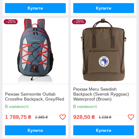
Купити
Купити
–25%
–25%
Рюкзак Meru Swedish
Рюкзак Samsonite Outlab
Backpack (Svensk Ryggsac)
Crossfire Backpack, Grey/Red
Waterproof (Brown)
В наявності
В наявності
1 788,75
928,50
₴
₴
2 385 ₴
1 238 ₴
Купити
Купити