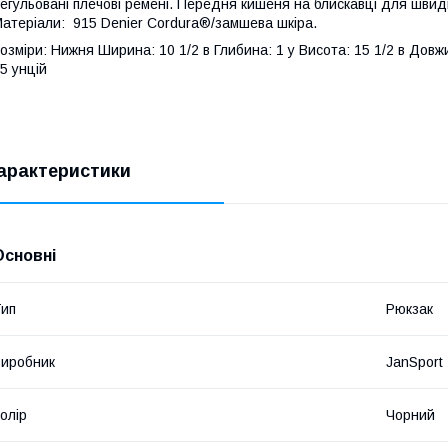
егульовані плечові ремені. Передня кишеня на блискавці для швид
атеріали: 915 Denier Cordura®/замшева шкіра.
озміри: Нижня Ширина: 10 1/2 в Глибина: 1 у Висота: 15 1/2 в Довж
5 унцій
арактеристики
Основні
ип
Рюкзак
иробник
JanSport
олір
Чорний