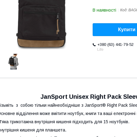
В наявності
Код:
BAG
Купити
+380 (63) 441-79-52
Life
JanSport Unisex Right Pack Slee
ізьміть з собою тільки найнеобхідніше з JanSport® Right Pack Sle
сновне відділення може вмітити ноутбук, книги та ваші електронні 
'яка трикотажна внутрішня кишеня підходить для 15 ноутбуків.
нутрішня кишеня для планшета.