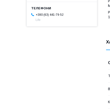
Р
М
Р
+380 (63) 441-79-52
1
Life
Х
Т
В
К