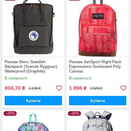
Рюкзак Meru Swedish
Рюкзак JanSport Right Pack
Backpack (Svensk Ryggsac)
Expressions Sunkissed Poly
Waterproof (Graphite)
Canvas
В наявності
В наявності
804,70
1 896
₴
₴
1 238 ₴
2 528 ₴
Купити
Купити
–25%
–25%