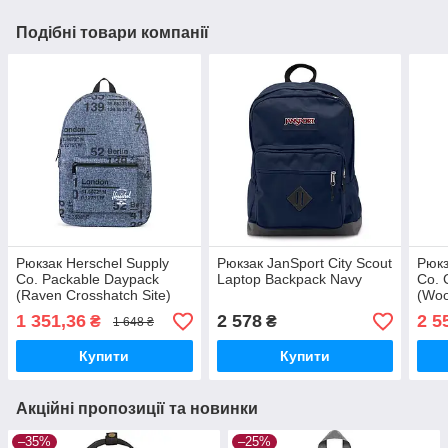
Подібні товари компанії
Рюкзак Herschel Supply
Рюкзак JanSport City Scout
Рюкз
Co. Packable Daypack
Laptop Backpack Navy
Co. 
(Raven Crosshatch Site)
(Wo
1 351,36
2 578
2 5
₴
₴
1 648 ₴
Купити
Купити
Акційні пропозиції та новинки
–35%
–25%