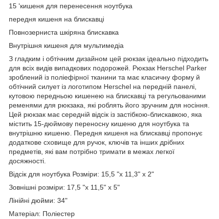
15 'кишеня для перенесення ноутбука
передня кишеня на блискавці
Повнозерниста шкіряна блискавка
Внутрішня кишеня для мультимедіа
З гладким і обтічним дизайном цей рюкзак ідеально підходить
для всіх видів випадкових подорожей. Рюкзак Herschel Parker
зроблений із поліефірної тканини та має класичну форму й
обтічний силует із логотипом Herschel на передній панелі,
кутовою передньою кишенею на блискавці та регульованими
ременями для рюкзака, які роблять його зручним для носіння.
Цей рюкзак має середній відсік із застібкою-блискавкою, яка
містить 15-дюймову переносну кишеню для ноутбука та
внутрішню кишеню. Передня кишеня на блискавці пропонує
додаткове сховище для ручок, ключів та інших дрібних
предметів, які вам потрібно тримати в межах легкої
досяжності.
Відсік для ноутбука Розміри: 15,5 "x 11,3" x 2"
Зовнішні розміри: 17,5 "x 11,5" x 5"
Лінійні дюйми: 34"
Матеріал: Поліестер