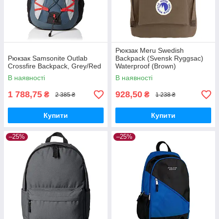
Рюкзак Meru Swedish
Рюкзак Samsonite Outlab
Backpack (Svensk Ryggsac)
Crossfire Backpack, Grey/Red
Waterproof (Brown)
В наявності
В наявності
1 788,75
928,50
₴
₴
2 385 ₴
1 238 ₴
Купити
Купити
–25%
–25%