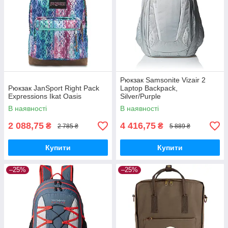
Рюкзак Samsonite Vizair 2
Рюкзак JanSport Right Pack
Laptop Backpack,
Expressions Ikat Oasis
Silver/Purple
В наявності
В наявності
2 088,75
4 416,75
₴
₴
2 785 ₴
5 889 ₴
Купити
Купити
–25%
–25%