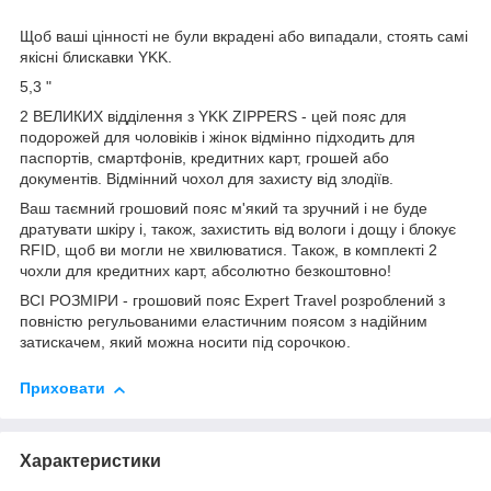
Щоб ваші цінності не були вкрадені або випадали, стоять самі
якісні блискавки YKK.
5,3 "
2 ВЕЛИКИХ відділення з YKK ZIPPERS - цей пояс для
подорожей для чоловіків і жінок відмінно підходить для
паспортів, смартфонів, кредитних карт, грошей або
документів. Відмінний чохол для захисту від злодіїв.
Ваш таємний грошовий пояс м'який та зручний і не буде
дратувати шкіру і, також, захистить від вологи і дощу і блокує
RFID, щоб ви могли не хвилюватися. Також, в комплекті 2
чохли для кредитних карт, абсолютно безкоштовно!
ВСІ РОЗМІРИ - грошовий пояс Expert Travel розроблений з
повністю регульованими еластичним поясом з надійним
затискачем, який можна носити під сорочкою.
Приховати
Характеристики