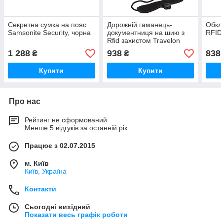
Секретна сумка на пояс
Дорожній гаманець-
Обкл
Samsonite Security, чорна
документниця на шию з
RFID
Rfid захистом Travelon
Deluxe Boarding Pouch,
1 288
938
838
₴
₴
Black, Small
Купити
Купити
Про нас
Рейтинг не сформований
Менше 5 відгуків за останній рік
Працює з 02.07.2015
м. Київ
Київ, Україна
Контакти
Сьогодні вихідний
Показати весь графік роботи